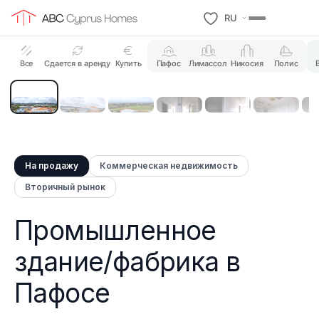
RU
12 Photos
Все
Сдается в аренду
Купить
Пафос
Лимассол
Никосия
Полис
На продажу
Коммерческая недвижимость
Вторичный рынок
Промышленное
здание/фабрика в
Пафосе