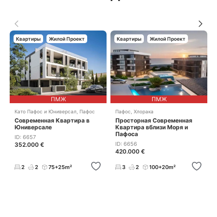
Квартиры
Жилой Проект
Квартиры
Жилой Проект
ПМЖ
ПМЖ
Като Пафос и Юниверсал
,
Пафос
Пафос
,
Хлорака
Современная Квартира в
Просторная Современная
Юниверсале
Квартира вблизи Моря и
Пафоса
ID: 6657
ID: 6656
352.000 €
420.000 €
2
2
75+25m²
3
2
100+20m²