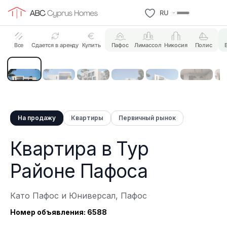
RU
11 Photos
Все
Сдается в аренду
Купить
Пафос
Лимассол
Никосия
Полис
На продажу
Квартиры
Первичный рынок
Квартира в Тур
Районе Пафоса
Като Пафос и Юниверсал, Пафос
Номер объявления: 6588