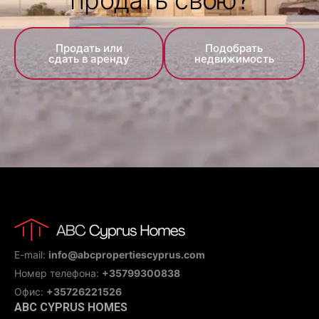
Продать или
Подобрать
сдать в аренду
недвижимость
E-mail:
info@abcpropertiescyprus.com
Номер телефона:
+35799300838
Офис:
+35726221526
ABC CYPRUS HOMES