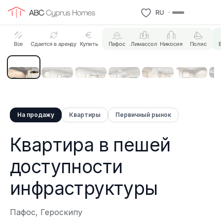
RU
13 Photos
Все
Сдается в аренду
Купить
Пафос
Лимассол
Никосия
Полис
На продажу
Квартиры
Первичный рынок
Квартира в пешей
доступности
инфраструктуры
Пафос, Героскипу