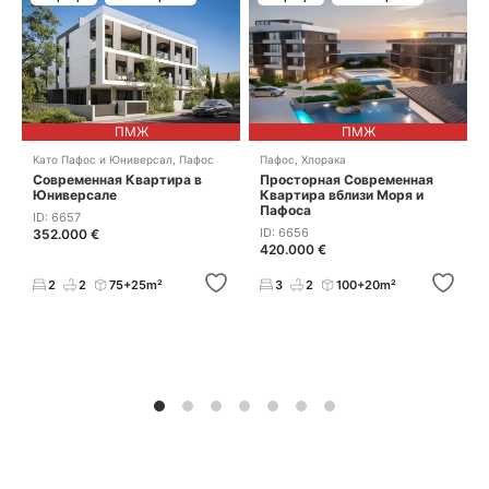
ПМЖ
ПМЖ
Като Пафос и Юниверсал
,
Пафос
Пафос
,
Хлорака
Современная Квартира в
Просторная Современная
Юниверсале
Квартира вблизи Моря и
Пафоса
ID: 6657
ID: 6656
352.000 €
420.000 €
2
2
75+25m²
3
2
100+20m²