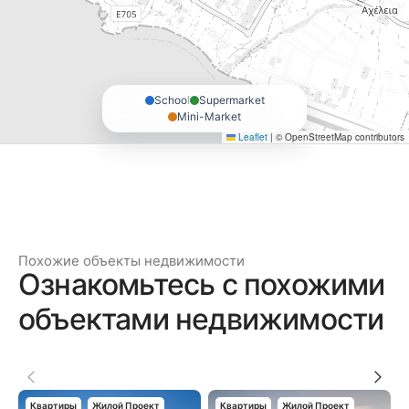
School
Supermarket
Mini-Market
Leaflet
|
© OpenStreetMap contributors
Похожие объекты недвижимости
Ознакомьтесь с похожими
объектами недвижимости
Квартиры
Жилой Проект
Квартиры
Жилой Проект