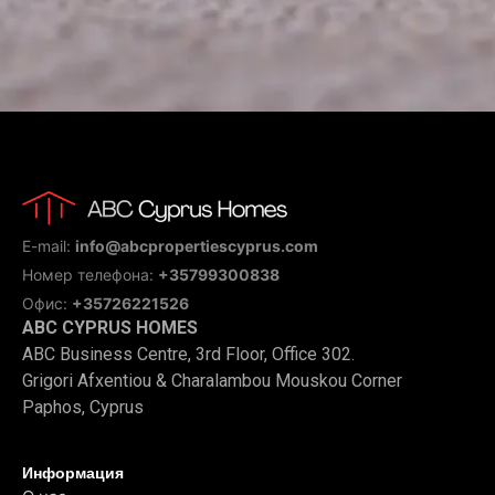
E-mail:
info@abcpropertiescyprus.com
Номер телефона:
+35799300838
Офис:
+35726221526
ABC CYPRUS HOMES
ABC Business Centre, 3rd Floor, Office 302.
Grigori Afxentiou & Charalambou Mouskou Corner
Paphos, Cyprus
Информация