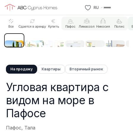
RU
7 Photos
Все
Сдается в аренду
Купить
Пафос
Лимассол
Никосия
Полис
На продажу
Квартиры
Вторичный рынок
Угловая квартира с
видом на море в
Пафосе
Пафос, Тала