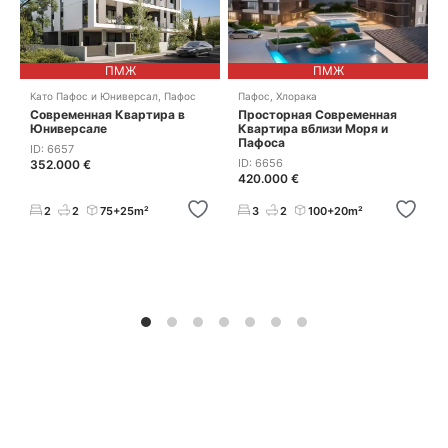
ПМЖ
ПМЖ
Като Пафос и Юниверсал
,
Пафос
Пафос
,
Хлорака
Современная Квартира в
Просторная Современная
Юниверсале
Квартира вблизи Моря и
Пафоса
ID: 6657
ID: 6656
352.000 €
420.000 €
2
2
75+25m²
3
2
100+20m²